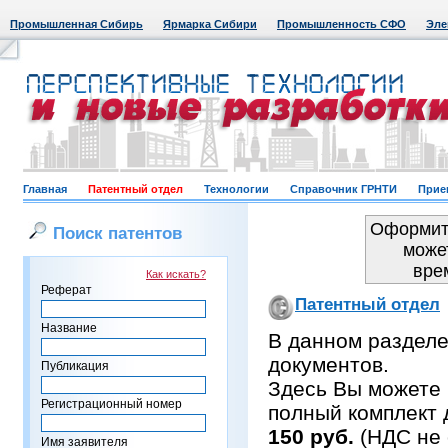
Промышленная Сибирь
Ярмарка Сибири
Промышленность СФО
Эле
Главная
Патентный отдел
Технологии
Справочник ГРНТИ
Прие
Оформить
Поиск патентов
може
вре
Как искать?
Реферат
Патентный отдел
Название
В данном раздел
документов.
Публикация
Здесь Вы можете 
Регистрационный номер
полный комплект 
150 руб.
(НДС не 
Имя заявителя