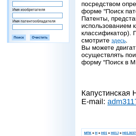
посредством опре
Имя изобретателя
форме "Поиск пат
Патенты, предста
Имя патентообладателя
использованием 
классификатор).
смотрите
.
здесь
Вы можете двигат
осуществлять пои
форму "Поиск в М
Капустинская Н
E-mail:
adm311
МПК
»
H
»
H01
»
H01J
»
H01J037