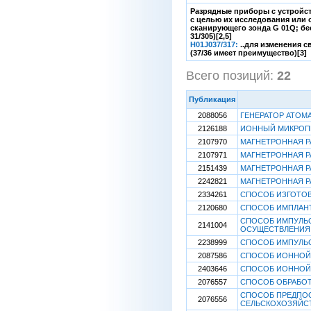
Разрядные приборы с устройс
с целью их исследования или о
сканирующего зонда G 01Q; бе
31/305)[2,5]
H01J037/317:
..для изменения 
(37/36 имеет преимущество)[3]
Всего позиций:
22
[
Публикация
2088056
ГЕНЕРАТОР АТОМ
2126188
ИОННЫЙ МИКРОПР
2107970
МАГНЕТРОННАЯ 
2107971
МАГНЕТРОННАЯ 
2151439
МАГНЕТРОННАЯ 
2242821
МАГНЕТРОННАЯ 
2334261
СПОСОБ ИЗГОТО
2120680
СПОСОБ ИМПЛАНТ
СПОСОБ ИМПУЛЬС
2141004
ОСУЩЕСТВЛЕНИЯ
2238999
СПОСОБ ИМПУЛЬС
2087586
СПОСОБ ИОННОЙ
2403646
СПОСОБ ИОННОЙ
2076557
СПОСОБ ОБРАБОТ
СПОСОБ ПРЕДПО
2076556
СЕЛЬСКОХОЗЯЙСТ