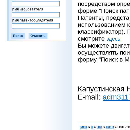
посредством опре
Имя изобретателя
форме "Поиск пат
Патенты, предста
Имя патентообладателя
использованием 
классификатор).
смотрите
.
здесь
Вы можете двигат
осуществлять пои
форму "Поиск в М
Капустинская Н
E-mail:
adm311
МПК
»
H
»
H01
»
H01B
»
H01B011