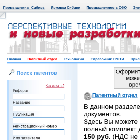
Промышленная Сибирь
Ярмарка Сибири
Промышленность СФО
Эле
Главная
Патентный отдел
Технологии
Справочник ГРНТИ
Прие
Оформить
Поиск патентов
може
вре
Как искать?
Реферат
Патентный отдел
Название
В данном раздел
документов.
Публикация
Здесь Вы можете 
Регистрационный номер
полный комплект 
150 руб.
(НДС не 
Имя заявителя