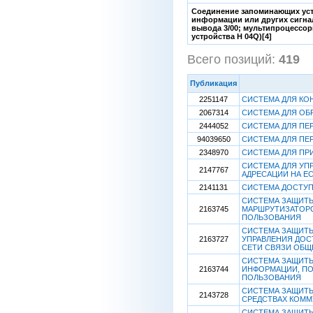
Соединение запоминающих устр
информации или других сигна
вывода 3/00; мультипроцессо
устройства H 04Q)[4]
Всего позиций:
419
Публикация
2251147
СИСТЕМА ДЛЯ КО
2067314
СИСТЕМА ДЛЯ ОБ
2444052
СИСТЕМА ДЛЯ ПЕ
94039650
СИСТЕМА ДЛЯ ПЕ
2348970
СИСТЕМА ДЛЯ ПР
СИСТЕМА ДЛЯ УП
2147767
АДРЕСАЦИИ НА Е
2141131
СИСТЕМА ДОСТУП
СИСТЕМА ЗАЩИТЫ
2163745
МАРШРУТИЗАТОРО
ПОЛЬЗОВАНИЯ
СИСТЕМА ЗАЩИТЫ
2163727
УПРАВЛЕНИЯ ДОС
СЕТИ СВЯЗИ ОБЩ
СИСТЕМА ЗАЩИТЫ
2163744
ИНФОРМАЦИИ, ПО
ПОЛЬЗОВАНИЯ
СИСТЕМА ЗАЩИТЫ
2143728
СРЕДСТВАХ КОММ
СИСТЕМА ЗАЩИТЫ