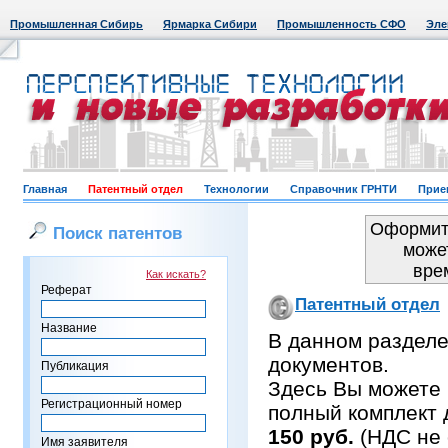
Промышленная Сибирь
Ярмарка Сибири
Промышленность СФО
Эле
Главная
Патентный отдел
Технологии
Справочник ГРНТИ
Прие
Оформить
Поиск патентов
може
вре
Как искать?
Реферат
Патентный отдел
Название
В данном раздел
документов.
Публикация
Здесь Вы можете 
Регистрационный номер
полный комплект 
150 руб.
(НДС не 
Имя заявителя