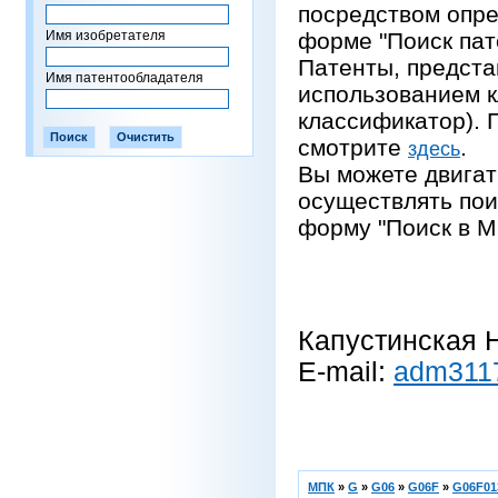
посредством опре
Имя изобретателя
форме "Поиск пат
Патенты, предста
Имя патентообладателя
использованием 
классификатор).
смотрите
.
здесь
Вы можете двигат
осуществлять пои
форму "Поиск в М
Капустинская Н
E-mail:
adm311
МПК
»
G
»
G06
»
G06F
»
G06F01