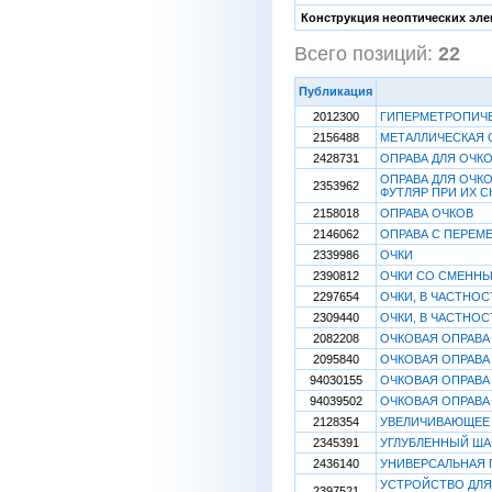
Конструкция неоптических эле
Всего позиций:
22
[
Публикация
2012300
ГИПЕРМЕТРОПИЧЕ
2156488
МЕТАЛЛИЧЕСКАЯ 
2428731
ОПРАВА ДЛЯ ОЧК
ОПРАВА ДЛЯ ОЧК
2353962
ФУТЛЯР ПРИ ИХ 
2158018
ОПРАВА ОЧКОВ
2146062
ОПРАВА С ПЕРЕ
2339986
ОЧКИ
2390812
ОЧКИ СО СМЕНН
2297654
ОЧКИ, В ЧАСТНО
2309440
ОЧКИ, В ЧАСТНО
2082208
ОЧКОВАЯ ОПРАВА
2095840
ОЧКОВАЯ ОПРАВА
94030155
ОЧКОВАЯ ОПРАВА
94039502
ОЧКОВАЯ ОПРАВА 
2128354
УВЕЛИЧИВАЮЩЕЕ
2345391
УГЛУБЛЕННЫЙ ША
2436140
УНИВЕРСАЛЬНАЯ 
УСТРОЙСТВО ДЛЯ
2397521