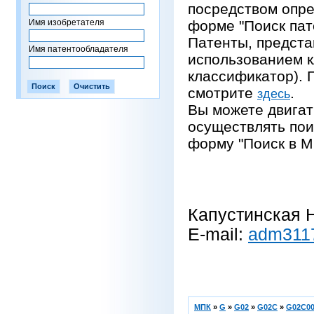
посредством опре
Имя изобретателя
форме "Поиск пат
Патенты, предста
Имя патентообладателя
использованием 
классификатор).
смотрите
.
здесь
Вы можете двигат
осуществлять пои
форму "Поиск в М
Капустинская Н
E-mail:
adm311
МПК
»
G
»
G02
»
G02C
»
G02C00