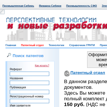
Промышленная Сибирь
Ярмарка Сибири
Промышленность СФО
Эле
Главная
Патентный отдел
Технологии
Справочник ГРНТИ
Прие
Оформить
Поиск патентов
може
вре
Как искать?
Реферат
Патентный отдел
Название
В данном раздел
документов.
Публикация
Здесь Вы можете 
Регистрационный номер
полный комплект 
150 руб.
(НДС не 
Имя заявителя