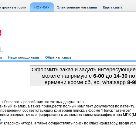
ктронные торги
НОУ-ХАУ
Электронные магазины
Карта сайта
м
Наши координаты
Обратная связь
Оформить заказ и задать интересующие
можете напрямую c
6-00
до
14-30
по
времени кроме сб, вс. whatsapp
8-9
ны Рефераты российских патентных документов.
ентный анализ, а также приобрести полный комплект документов по патенту
пределения соответствующих критериев поиска в форме "Поиск патентов"
анном разделе, классифицированы с использованием классификатора МПК 
.
ь
у" классификатора, а также осуществлять поиск по классификатору, вводя усл