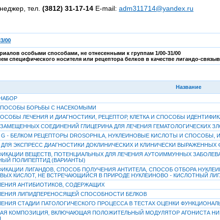
неджер, тел.
(3812) 31-17-14
E-mail:
adm311714@yandex.ru
3/00
риалов особыми способами, не отнесенными к группам 1/00-31/00
нием специфического носителя или рецептора белков в качестве лигандо-связыв
Название
НАБОР
СПОСОБЫ БОРЬБЫ С НАСЕКОМЫМИ
ОСОБЫ ЛЕЧЕНИЯ И ДИАГНОСТИКИ, РЕЦЕПТОР, КЛЕТКА И СПОСОБЫ ИДЕНТИФИ
ЗАМЕЩЕННЫХ СОЕДИНЕНИЙ ГЛИЦЕРИНА ДЛЯ ЛЕЧЕНИЯ ГЕМАТОЛОГИЧЕСКИХ З
G - БЕЛКОМ РЕЦЕПТОРЫ DROSOPHILA, НУКЛЕИНОВЫЕ КИСЛОТЫ И СПОСОБЫ,
 ДЛЯ ЭКСПРЕСС ДИАГНОСТИКИ ДОКЛИНИЧЕСКИХ И КЛИНИЧЕСКИ ВЫРАЖЕННЫ
ИКАЦИИ ВЕЩЕСТВ, ПОТЕНЦИАЛЬНЫХ ДЛЯ ЛЕЧЕНИЯ АУТОИММУННЫХ ЗАБОЛЕВА
ЫЙ ПОЛИПЕПТИД (ВАРИАНТЫ)
ИКАЦИИ ЛИГАНДОВ, СПОСОБ ПОЛУЧЕНИЯ АНТИТЕЛА, СПОСОБ ОТБОРА НУКЛЕ
ВЫХ КИСЛОТ, НЕ ВСТРЕЧАЮЩИЙСЯ В ПРИРОДЕ НУКЛЕИНОВО - КИСЛОТНЫЙ ЛИ
ЛЕНИЯ АНТИБИОТИКОВ, СОДЕРЖАЩИХ
ЛЕНИЯ ЛИПИДПЕРЕНОСЯЩЕЙ СПОСОБНОСТИ БЕЛКОВ
ЕНИЯ СТАДИИ ПАТОЛОГИЧЕСКОГО ПРОЦЕССА В ТЕСТАХ ОЦЕНКИ ФУНКЦИОНА
АЯ КОМПОЗИЦИЯ, ВКЛЮЧАЮЩАЯ ПОЛОЖИТЕЛЬНЫЙ МОДУЛЯТОР АГОНИСТА НИК
Я