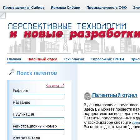
Промышленная Сибирь
Ярмарка Сибири
Промышленность СФО
Эле
Главная
Патентный отдел
Технологии
Справочник ГРНТИ
Прие
Поиск патентов
Как искать?
Реферат
Патентный отдел
Название
В данном разделе представле
Здесь Вы можете провести пат
осуществляется посредством о
Публикация
Патенты, представленные в д
классификаторе смотрите
здес
Регистрационный номер
Вы можете двигаться по "дерев
Имя заявителя