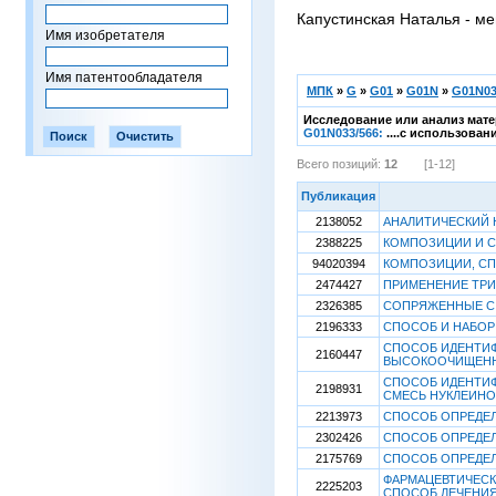
Капустинская Наталья - ме
Имя изобретателя
Имя патентообладателя
МПК
»
G
»
G01
»
G01N
»
G01N03
Исследование или анализ мате
G01N033/566:
....с использова
Всего позиций:
12
[1-12]
Публикация
2138052
АНАЛИТИЧЕСКИЙ 
2388225
КОМПОЗИЦИИ И 
94020394
КОМПОЗИЦИИ, СП
2474427
ПРИМЕНЕНИЕ ТРИ
2326385
СОПРЯЖЕННЫЕ С 
2196333
СПОСОБ И НАБОР
СПОСОБ ИДЕНТИФ
2160447
ВЫСОКООЧИЩЕНН
СПОСОБ ИДЕНТИФ
2198931
СМЕСЬ НУКЛЕИНО
2213973
СПОСОБ ОПРЕДЕ
2302426
СПОСОБ ОПРЕДЕ
2175769
СПОСОБ ОПРЕДЕЛ
ФАРМАЦЕВТИЧЕСК
2225203
СПОСОБ ЛЕЧЕНИ