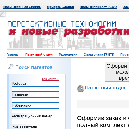
Промышленная Сибирь
Ярмарка Сибири
Промышленность СФО
Эле
Главная
Патентный отдел
Технологии
Справочник ГРНТИ
Прие
Оформить
Поиск патентов
може
вре
Как искать?
Реферат
Патентный отдел
Название
Публикация
Регистрационный номер
Оформив заказ и 
полный комплект 
Имя заявителя