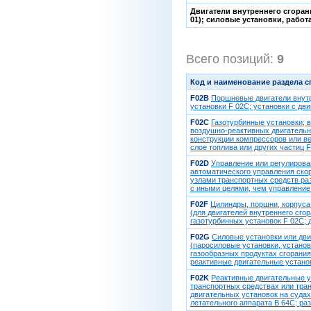
Двигатели внутреннего сгоран
01); силовые установки, работ
Всего позиций:
9
[1
Код и наименование раздела 
F02B
Поршневые двигатели внутр
установки F 02C; установки с дв
F02C
Газотурбинные установки; 
воздушно-реактивных двигательны
конструкции компрессоров или ве
слое топлива или других частиц F
F02D
Управление или регулирова
автоматического управления скор
узлами транспортных средств ра
с иными целями, чем управление
F02F
Цилиндры, поршни, корпуса 
(для двигателей внутреннего сг
газотурбинных установок F 02C; 
F02G
Силовые установки или дви
(паросиловые установки, установ
газообразных продуктах сгорания
реактивные двигательные установ
F02K
Реактивные двигательные у
транспортных средствах или тра
двигательных установок на судах
летательного аппарата B 64C; ра