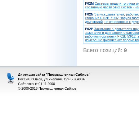
F02M
Системы подачи топлива ил
составные части этих систем (на
F02N
Запуск двигателей, работа
сгорания F 02B 71/02; запуск газ
двигателей, не отнесенные к дру
F02P
Зажигание в двигателях вн
зажигания в двигателях с самово
рабочими органами F 02B 53/12; 
измерение физических параметров
Всего позиций:
9
[1
Дирекция сайта "Промышленная Сибирь"
Россия, г.Омск, ул.Учебная, 199-Б, к.408А
Сайт открыт 01.11.2000
© 2000-2018 Промышленная Сибирь