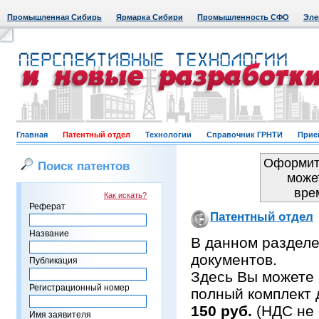
Промышленная Сибирь
Ярмарка Сибири
Промышленность СФО
Эле
Главная
Патентный отдел
Технологии
Справочник ГРНТИ
Прие
Оформить
Поиск патентов
може
вре
Как искать?
Реферат
Патентный отдел
Название
В данном раздел
документов.
Публикация
Здесь Вы можете 
Регистрационный номер
полный комплект 
150 руб.
(НДС не 
Имя заявителя