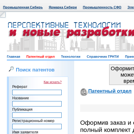
Промышленная Сибирь
Ярмарка Сибири
Промышленность СФО
Эле
Главная
Патентный отдел
Технологии
Справочник ГРНТИ
Прие
Оформить
Поиск патентов
може
вре
Как искать?
Реферат
Патентный отдел
Название
Публикация
Регистрационный номер
Оформив заказ и 
полный комплект 
Имя заявителя