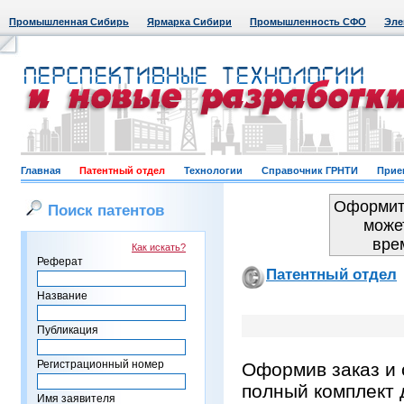
Промышленная Сибирь
Ярмарка Сибири
Промышленность СФО
Эле
Главная
Патентный отдел
Технологии
Справочник ГРНТИ
Прие
Оформить
Поиск патентов
може
вре
Как искать?
Реферат
Патентный отдел
Название
Публикация
Регистрационный номер
Оформив заказ и 
полный комплект 
Имя заявителя