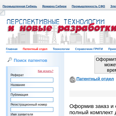
Промышленная Сибирь
Ярмарка Сибири
Промышленность СФО
Эле
Главная
Патентный отдел
Технологии
Справочник ГРНТИ
Прие
Оформить
Поиск патентов
може
вре
Как искать?
Реферат
Патентный отдел
Название
Публикация
Регистрационный номер
Оформив заказ и 
полный комплект 
Имя заявителя