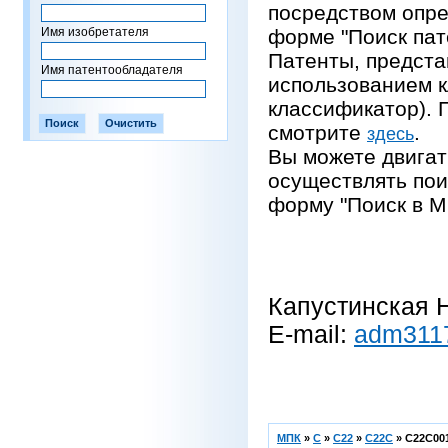
посредством опре
Имя изобретателя
форме "Поиск пат
Патенты, предста
Имя патентообладателя
использованием 
классификатор).
смотрите
.
здесь
Вы можете двигат
осуществлять пои
форму "Поиск в М
Капустинская Н
E-mail:
adm311
МПК
»
C
»
C22
»
C22C
»
C22C001