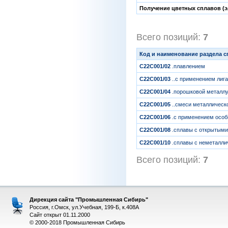
Получение цветных сплавов (э
Всего позиций:
7
[1
Код и наименование раздела 
C22C001/02
.плавлением
C22C001/03
..с применением лига
C22C001/04
.порошковой металлу
C22C001/05
..смеси металлическ
C22C001/06
.с применением особ
C22C001/08
.сплавы с открытым
C22C001/10
.сплавы с неметалли
Всего позиций:
7
[1
Дирекция сайта "Промышленная Сибирь"
Россия, г.Омск, ул.Учебная, 199-Б, к.408А
Сайт открыт 01.11.2000
© 2000-2018 Промышленная Сибирь