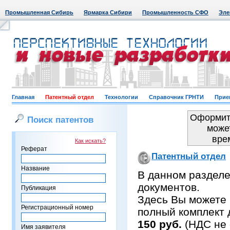
Промышленная Сибирь
Ярмарка Сибири
Промышленность СФО
Эле
Главная
Патентный отдел
Технологии
Справочник ГРНТИ
Прие
Оформить
Поиск патентов
може
вре
Как искать?
Реферат
Патентный отдел
Название
В данном раздел
документов.
Публикация
Здесь Вы можете 
Регистрационный номер
полный комплект 
150 руб.
(НДС не 
Имя заявителя