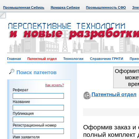
Промышленная Сибирь
Ярмарка Сибири
Промышленность СФО
Эле
Главная
Патентный отдел
Технологии
Справочник ГРНТИ
Прие
Оформить
Поиск патентов
може
вре
Как искать?
Реферат
Патентный отдел
Название
Публикация
Регистрационный номер
Оформив заказ и 
полный комплект 
Имя заявителя