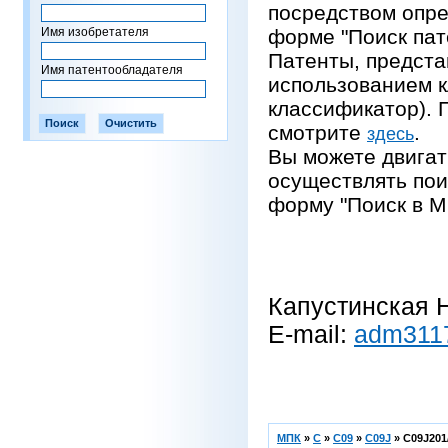
посредством опре
Имя изобретателя
форме "Поиск пат
Патенты, предста
Имя патентообладателя
использованием 
классификатор).
смотрите
.
здесь
Вы можете двигат
осуществлять пои
форму "Поиск в М
Капустинская Н
E-mail:
adm311
МПК
»
C
»
C09
»
C09J
»
C09J201