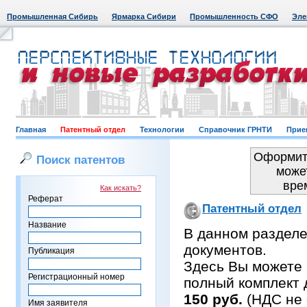
Промышленная Сибирь
Ярмарка Сибири
Промышленность СФО
Эле
Главная
Патентный отдел
Технологии
Справочник ГРНТИ
Прие
Оформить
Поиск патентов
може
вре
Как искать?
Реферат
Патентный отдел
Название
В данном раздел
документов.
Публикация
Здесь Вы можете 
Регистрационный номер
полный комплект 
150 руб.
(НДС не 
Имя заявителя