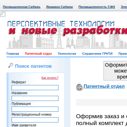
Промышленная Сибирь
Ярмарка Сибири
Промышленность СФО
Эле
Главная
Патентный отдел
Технологии
Справочник ГРНТИ
Прие
Оформить
Поиск патентов
може
вре
Как искать?
Реферат
Патентный отдел
Название
Публикация
Регистрационный номер
Оформив заказ и 
полный комплект 
Имя заявителя