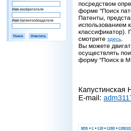
посредством опре
Имя изобретателя
форме "Поиск пат
Патенты, предста
Имя патентообладателя
использованием 
классификатор).
смотрите
.
здесь
Вы можете двигат
осуществлять пои
форму "Поиск в М
Капустинская Н
E-mail:
adm311
МПК
»
C
»
C09
»
C09D
»
C09D193