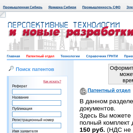
Промышленная Сибирь
Ярмарка Сибири
Промышленность СФО
Эле
Главная
Патентный отдел
Технологии
Справочник ГРНТИ
Прие
Оформить
Поиск патентов
може
вре
Как искать?
Реферат
Патентный отдел
Название
В данном раздел
документов.
Публикация
Здесь Вы можете 
Регистрационный номер
полный комплект 
150 руб.
(НДС не 
Имя заявителя