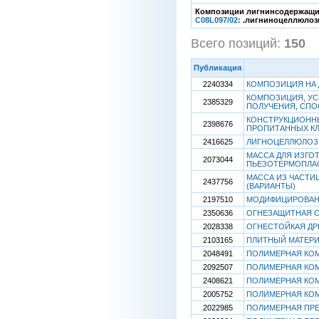
Композиции лигнинсодержащих 
C08L097/02:
.лигниноцеллюлозн
Всего позиций:
150
Публикация
2240334
КОМПОЗИЦИЯ НА
КОМПОЗИЦИЯ, У
2385329
ПОЛУЧЕНИЯ, СПО
КОНСТРУКЦИОНН
2398676
ПРОПИТАННЫХ К
2416625
ЛИГНОЦЕЛЛЮЛОЗН
МАССА ДЛЯ ИЗГО
2073044
ПЬЕЗОТЕРМОПЛА
МАССА ИЗ ЧАСТИ
2437756
(ВАРИАНТЫ)
2197510
МОДИФИЦИРОВАНН
2350636
ОГНЕЗАЩИТНАЯ 
2028338
ОГНЕСТОЙКАЯ Д
2103165
ПЛИТНЫЙ МАТЕР
2048491
ПОЛИМЕРНАЯ КО
2092507
ПОЛИМЕРНАЯ КО
2408621
ПОЛИМЕРНАЯ КОМ
2005752
ПОЛИМЕРНАЯ КОМ
2022985
ПОЛИМЕРНАЯ ПРЕ