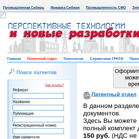
Промышленная Сибирь
Ярмарка Сибири
Промышленность СФО
Эле
Главная
Патентный отдел
Технологии
Справочник ГРНТИ
Прие
Оформить
Поиск патентов
може
вре
Как искать?
Реферат
Патентный отдел
Название
В данном раздел
документов.
Публикация
Здесь Вы можете 
Регистрационный номер
полный комплект 
150 руб.
(НДС не 
Имя заявителя