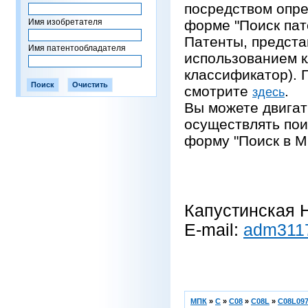
посредством опре
Имя изобретателя
форме "Поиск пат
Патенты, предста
Имя патентообладателя
использованием 
классификатор).
смотрите
.
здесь
Вы можете двигат
осуществлять пои
форму "Поиск в М
Капустинская Н
E-mail:
adm311
МПК
»
C
»
C08
»
C08L
»
C08L097