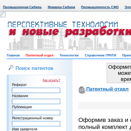
Промышленная Сибирь
Ярмарка Сибири
Промышленность СФО
Эле
Главная
Патентный отдел
Технологии
Справочник ГРНТИ
Прие
Оформить
Поиск патентов
може
вре
Как искать?
Реферат
Патентный отдел
Название
Публикация
Регистрационный номер
Оформив заказ и 
полный комплект 
Имя заявителя