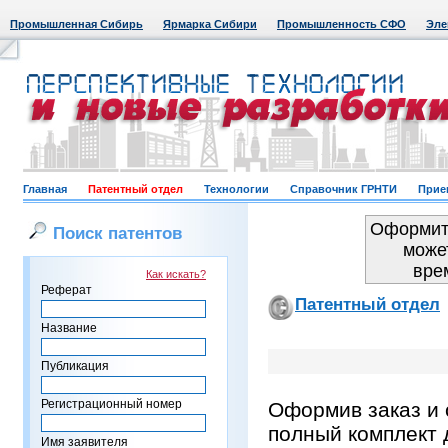
Промышленная Сибирь
Ярмарка Сибири
Промышленность СФО
Эле
Главная
Патентный отдел
Технологии
Справочник ГРНТИ
Прие
Оформить
Поиск патентов
може
вре
Как искать?
Реферат
Патентный отдел
Название
Публикация
Регистрационный номер
Оформив заказ и 
полный комплект 
Имя заявителя