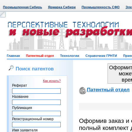
Промышленная Сибирь
Ярмарка Сибири
Промышленность СФО
Эле
Главная
Патентный отдел
Технологии
Справочник ГРНТИ
Прие
Оформить
Поиск патентов
може
вре
Как искать?
Реферат
Патентный отдел
Название
Публикация
Регистрационный номер
Оформив заказ и 
полный комплект 
Имя заявителя