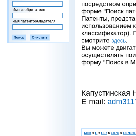
посредством опре
Имя изобретателя
форме "Поиск пат
Патенты, предста
Имя патентообладателя
использованием 
классификатор).
смотрите
.
здесь
Вы можете двигат
осуществлять пои
форму "Поиск в М
Капустинская Н
E-mail:
adm311
МПК
»
C
»
C07
»
C07D
»
C07D307