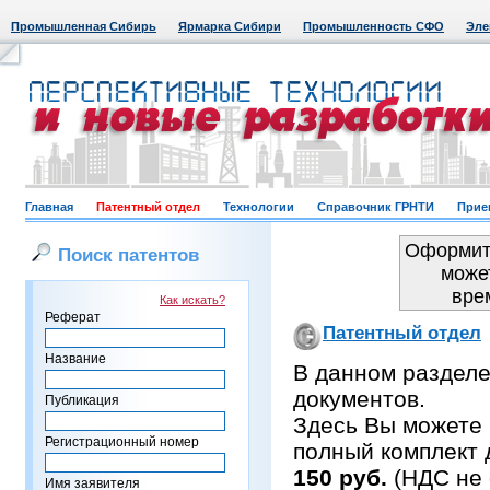
Промышленная Сибирь
Ярмарка Сибири
Промышленность СФО
Эле
Главная
Патентный отдел
Технологии
Справочник ГРНТИ
Прие
Оформить
Поиск патентов
може
вре
Как искать?
Реферат
Патентный отдел
Название
В данном раздел
документов.
Публикация
Здесь Вы можете 
Регистрационный номер
полный комплект 
150 руб.
(НДС не 
Имя заявителя