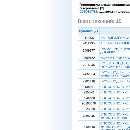
Гетероциклические соединения
гетероатома [2]
C07D307/32:
....атомы кислорода
Всего позиций:
15
[
Публикация
2114837
2,4 - ДИГИДРОКСИ 
2411230
АЛЬТЕРНАТИВНЫЕ
ГАММА - УНДЕЦЕ
2409677
ДОБАВКИ
2309152
НОВЫЕ ПРОИЗВОД
НОВЫЕ СОЕДИНЕН
2316546
ОСНОВЕ, ИХ ПРИ
ПРОИЗВОДНЫЕ 3 - А
2432354
КАЧЕСТВЕ ПРОМЕ
2201418
ПРОИЗВОДНЫЕ А
2138491
СПОСОБ ПОЛУЧЕН
925072
СПОСОБ ПОЛУЧЕНИ
2035458
СПОСОБ ПОЛУЧЕН
95106678
СПОСОБ ПОЛУЧЕН
2223268
СПОСОБ ПОЛУЧЕ
СПОСОБ ПОЛУЧЕНИ
2086546
КИСЛОТЫ И ГАЛОГЕ
СПОСОБ ПОЛУЧЕНИ
2058310
КИСЛОТЫ И IR, ЦИ