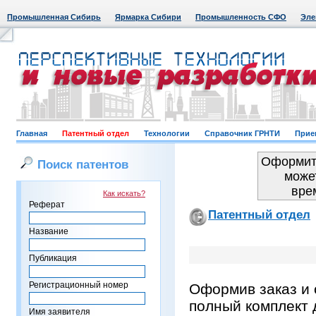
Промышленная Сибирь
Ярмарка Сибири
Промышленность СФО
Эле
Главная
Патентный отдел
Технологии
Справочник ГРНТИ
Прие
Оформить
Поиск патентов
може
вре
Как искать?
Реферат
Патентный отдел
Название
Публикация
Регистрационный номер
Оформив заказ и 
полный комплект 
Имя заявителя