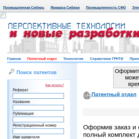
Промышленная Сибирь
Ярмарка Сибири
Промышленность СФО
Эле
Главная
Патентный отдел
Технологии
Справочник ГРНТИ
Прие
Оформить
Поиск патентов
може
вре
Как искать?
Реферат
Патентный отдел
Название
Публикация
Регистрационный номер
Оформив заказ и 
полный комплект 
Имя заявителя