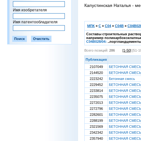
Капустинская Наталья - ме
Имя изобретателя
Имя патентообладателя
МПК
»
C
»
C04
»
C04B
»
C04B028
Составы строительных раствор
например поликарбоксилатные
C04B028/04:
..портландцементы
Всего позиций:
286
[1-50]
[51-1
Публикация
2107049
БЕТОННАЯ СМЕС
2144520
БЕТОННАЯ СМЕС
2223242
Бетонная смесь
2229452
БЕТОННАЯ СМЕС
2233814
БЕТОННАЯ СМЕС
2235075
БЕТОННАЯ СМЕС
2272013
БЕТОННАЯ СМЕС
2272796
БЕТОННАЯ СМЕС
2282601
БЕТОННАЯ СМЕС
2288199
БЕТОННАЯ СМЕС
2321569
БЕТОННАЯ СМЕС
2342342
БЕТОННАЯ СМЕС
2357940
БЕТОННАЯ СМЕС