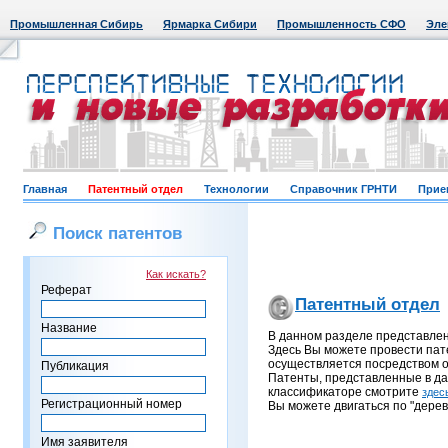
Промышленная Сибирь
Ярмарка Сибири
Промышленность СФО
Эле
Главная
Патентный отдел
Технологии
Справочник ГРНТИ
Прие
Поиск патентов
Как искать?
Реферат
Патентный отдел
Название
В данном разделе представле
Здесь Вы можете провести пат
осуществляется посредством о
Публикация
Патенты, представленные в д
классификаторе смотрите
здес
Регистрационный номер
Вы можете двигаться по "дерев
Имя заявителя