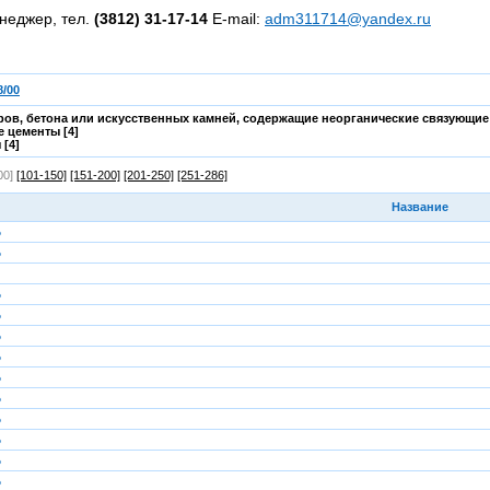
неджер, тел.
(3812) 31-17-14
E-mail:
adm311714@yandex.ru
/00
ов, бетона или искусственных камней, содержащие неорганические связующие
 цементы [4]
 [4]
00]
[101-150]
[151-200]
[201-250]
[251-286]
Название
Ь
Ь
Ь
Ь
Ь
Ь
Ь
Ь
Ь
Ь
Ь
Ь