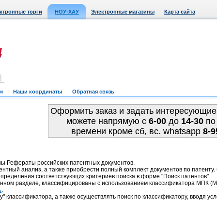
ктронные торги
НОУ-ХАУ
Электронные магазины
Карта сайта
м
Наши координаты
Обратная связь
Оформить заказ и задать интересующие
можете напрямую c
6-00
до
14-30
по
времени кроме сб, вс. whatsapp
8-9
ны Рефераты российских патентных документов.
ентный анализ, а также приобрести полный комплект документов по патенту
пределения соответствующих критериев поиска в форме "Поиск патентов"
анном разделе, классифицированы с использованием классификатора МПК 
.
ь
у" классификатора, а также осуществлять поиск по классификатору, вводя усл