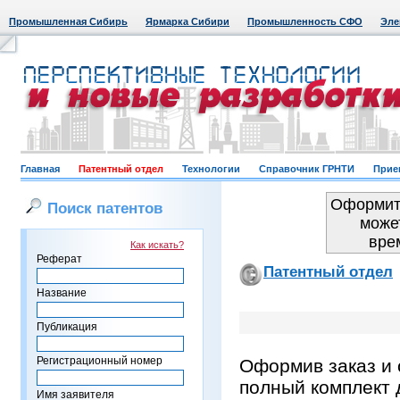
Промышленная Сибирь
Ярмарка Сибири
Промышленность СФО
Эле
Главная
Патентный отдел
Технологии
Справочник ГРНТИ
Прие
Оформить
Поиск патентов
може
вре
Как искать?
Реферат
Патентный отдел
Название
Публикация
Регистрационный номер
Оформив заказ и 
полный комплект 
Имя заявителя