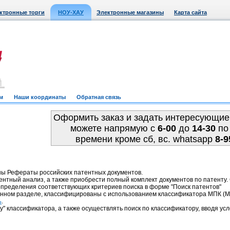
ктронные торги
НОУ-ХАУ
Электронные магазины
Карта сайта
м
Наши координаты
Обратная связь
Оформить заказ и задать интересующие
можете напрямую c
6-00
до
14-30
по
времени кроме сб, вс. whatsapp
8-9
ны Рефераты российских патентных документов.
ентный анализ, а также приобрести полный комплект документов по патенту
пределения соответствующих критериев поиска в форме "Поиск патентов"
анном разделе, классифицированы с использованием классификатора МПК 
.
ь
у" классификатора, а также осуществлять поиск по классификатору, вводя усл