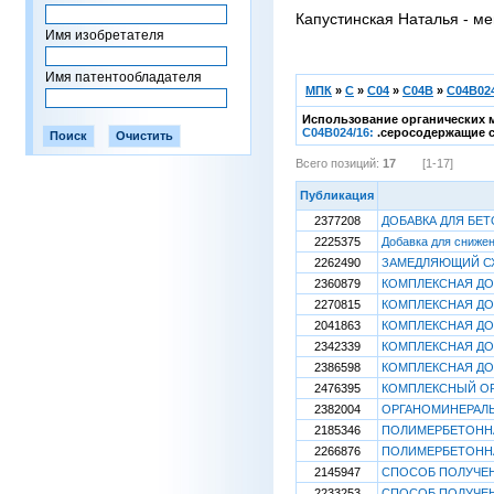
Капустинская Наталья - ме
Имя изобретателя
Имя патентообладателя
МПК
»
C
»
C04
»
C04B
»
C04B024
Использование органических м
C04B024/16:
.серосодержащие с
Всего позиций:
17
[1-17]
Публикация
2377208
ДОБАВКА ДЛЯ БЕ
2225375
Добавка для сниже
2262490
ЗАМЕДЛЯЮЩИЙ С
2360879
КОМПЛЕКСНАЯ ДО
2270815
КОМПЛЕКСНАЯ ДО
2041863
КОМПЛЕКСНАЯ ДО
2342339
КОМПЛЕКСНАЯ ДО
2386598
КОМПЛЕКСНАЯ ДО
2476395
КОМПЛЕКСНЫЙ ОР
2382004
ОРГАНОМИНЕРАЛЬ
2185346
ПОЛИМЕРБЕТОНН
2266876
ПОЛИМЕРБЕТОНН
2145947
СПОСОБ ПОЛУЧЕН
2233253
СПОСОБ ПОЛУЧЕН