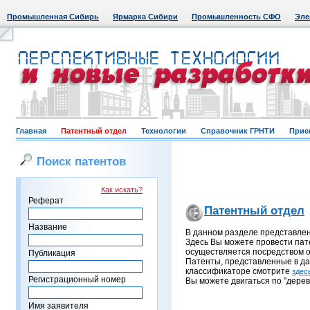
Промышленная Сибирь
Ярмарка Сибири
Промышленность СФО
Эле
Главная
Патентный отдел
Технологии
Справочник ГРНТИ
Прие
Поиск патентов
Как искать?
Реферат
Патентный отдел
Название
В данном разделе представле
Здесь Вы можете провести пат
осуществляется посредством о
Публикация
Патенты, представленные в д
классификаторе смотрите
здес
Регистрационный номер
Вы можете двигаться по "дерев
Имя заявителя