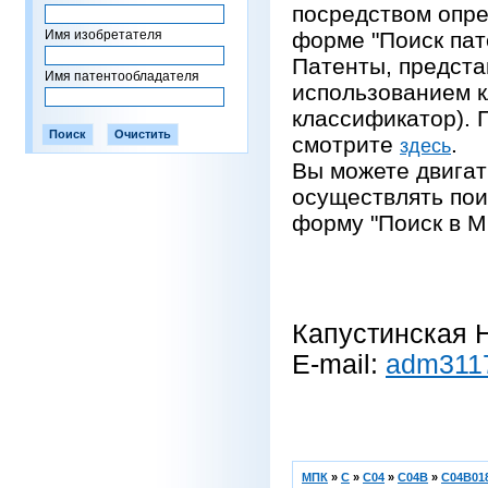
посредством опре
Имя изобретателя
форме "Поиск пат
Патенты, предста
Имя патентообладателя
использованием 
классификатор).
смотрите
.
здесь
Вы можете двигат
осуществлять пои
форму "Поиск в М
Капустинская Н
E-mail:
adm311
МПК
»
C
»
C04
»
C04B
»
C04B018