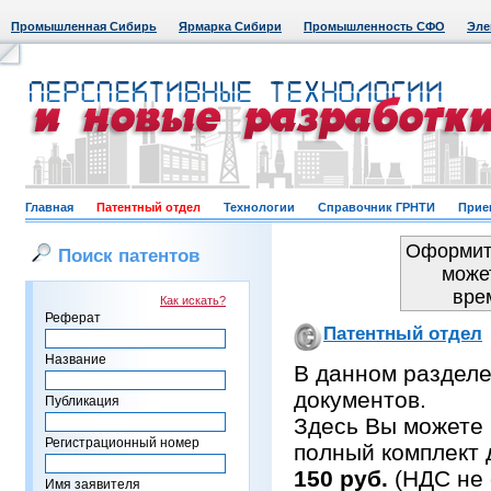
Промышленная Сибирь
Ярмарка Сибири
Промышленность СФО
Эле
Главная
Патентный отдел
Технологии
Справочник ГРНТИ
Прие
Оформить
Поиск патентов
може
вре
Как искать?
Реферат
Патентный отдел
Название
В данном раздел
документов.
Публикация
Здесь Вы можете 
Регистрационный номер
полный комплект 
150 руб.
(НДС не 
Имя заявителя