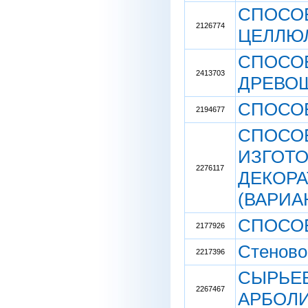
СПОСО
2126774
ЦЕЛЛЮ
СПОСО
2413703
ДРЕВО
СПОСО
2194677
СПОСО
ИЗГОТ
2276117
ДЕКОР
(ВАРИА
СПОСОБ
2177926
Стеново
2217396
СЫРЬЕВ
2267467
АРБОЛ