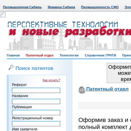
Промышленная Сибирь
Ярмарка Сибири
Промышленность СФО
Эле
Главная
Патентный отдел
Технологии
Справочник ГРНТИ
Прие
Оформить
Поиск патентов
може
вре
Как искать?
Реферат
Патентный отдел
Название
Публикация
Регистрационный номер
Оформив заказ и 
полный комплект 
Имя заявителя