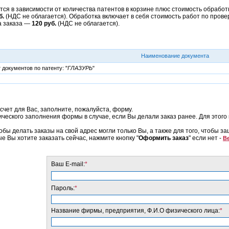
ся в зависимости от количества патентов в корзине плюс стоимость обработк
б.
(НДС не облагается). Обработка включает в себя стоимость работ по прове
а заказа —
120 руб.
(НДС не облагается).
Наименование документа
документов по патенту: "
ГЛАЗУРЬ
"
счет для Вас, заполните, пожалуйста, форму.
еского заполнения формы в случае, если Вы делали заказ ранее. Для этого 
обы делать заказы на свой адрес могли только Вы, а также для того, чтобы з
ые Вы хотите заказать сейчас, нажмите кнопку "
Оформить заказ
" если нет -
Ве
Ваш E-mail:
*
Пароль:
*
Название фирмы, предприятия, Ф.И.О физического лица:
*