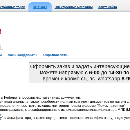
ктронные торги
НОУ-ХАУ
Электронные магазины
Карта сайта
м
Наши координаты
Обратная связь
Оформить заказ и задать интересующие
можете напрямую c
6-00
до
14-30
по
времени кроме сб, вс. whatsapp
8-9
ны Рефераты российских патентных документов.
ентный анализ, а также приобрести полный комплект документов по патенту
пределения соответствующих критериев поиска в форме "Поиск патентов"
анном разделе, классифицированы с использованием классификатора МПК 
.
ь
у" классификатора, а также осуществлять поиск по классификатору, вводя усл