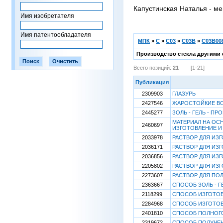
Капустинская Наталья - ме
Имя изобретателя
Имя патентообладателя
МПК
»
C
»
C03
»
C03B
»
C03B008
Производство стекла другими 
Всего позиций:
21
[1-21]
Публикация
2309903
ГЛАЗУРЬ
2427546
ЖАРОСТОЙКИЕ В
2445277
ЗОЛЬ - ГЕЛЬ - ПР
МАТЕРИАЛ НА ОС
2460697
ИЗГОТОВЛЕНИЕ И
2033978
РАСТВОР ДЛЯ ИЗ
2036171
РАСТВОР ДЛЯ ИЗ
2036856
РАСТВОР ДЛЯ ИЗ
2205802
РАСТВОР ДЛЯ ИЗ
2273607
РАСТВОР ДЛЯ ПО
2363667
СПОСОБ ЗОЛЬ - Г
2118299
СПОСОБ ИЗГОТОВ
2284968
СПОСОБ ИЗГОТОВ
2401810
СПОСОБ ПОЛНОГО
2319672
СПОСОБ ПОЛУЧЕН