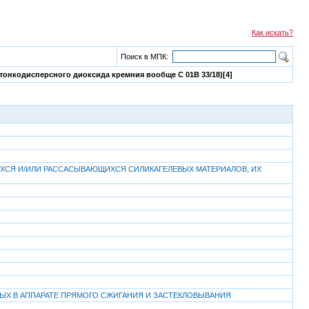
Как искать?
Поиск в МПК:
тонкодисперсного диоксида кремния вообще C 01B 33/18)[4]
ХСЯ И/ИЛИ РАССАСЫВАЮЩИХСЯ СИЛИКАГЕЛЕВЫХ МАТЕРИАЛОВ, ИХ
ЫХ В АППАРАТЕ ПРЯМОГО СЖИГАНИЯ И ЗАСТЕКЛОВЫВАНИЯ