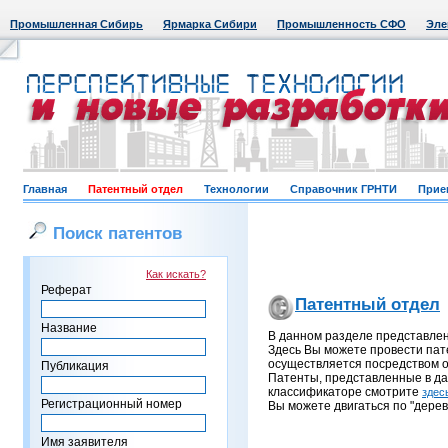
Промышленная Сибирь
Ярмарка Сибири
Промышленность СФО
Эле
Главная
Патентный отдел
Технологии
Справочник ГРНТИ
Прие
Поиск патентов
Как искать?
Реферат
Патентный отдел
Название
В данном разделе представле
Здесь Вы можете провести пат
осуществляется посредством о
Публикация
Патенты, представленные в д
классификаторе смотрите
здес
Регистрационный номер
Вы можете двигаться по "дерев
Имя заявителя