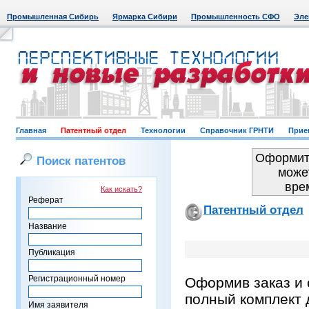
Промышленная Сибирь
Ярмарка Сибири
Промышленность СФО
Эле
Главная
Патентный отдел
Технологии
Справочник ГРНТИ
Прие
Оформить
Поиск патентов
може
вре
Как искать?
Реферат
Патентный отдел
Название
Публикация
Регистрационный номер
Оформив заказ и 
полный комплект 
Имя заявителя