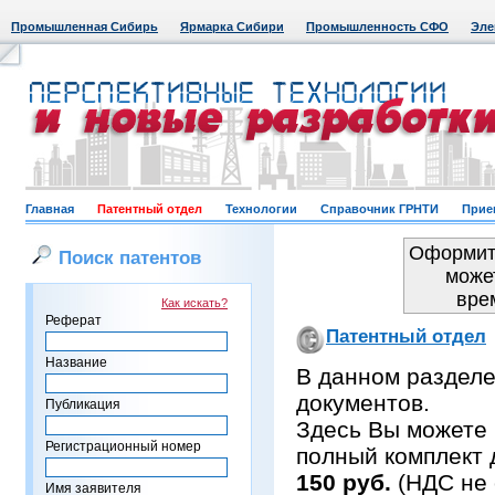
Промышленная Сибирь
Ярмарка Сибири
Промышленность СФО
Эле
Главная
Патентный отдел
Технологии
Справочник ГРНТИ
Прие
Оформить
Поиск патентов
може
вре
Как искать?
Реферат
Патентный отдел
Название
В данном раздел
документов.
Публикация
Здесь Вы можете 
Регистрационный номер
полный комплект 
150 руб.
(НДС не 
Имя заявителя