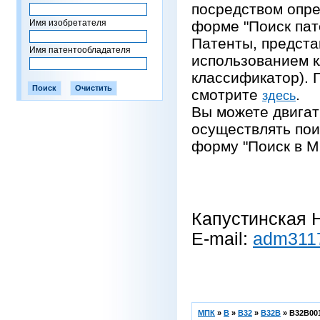
посредством опре
Имя изобретателя
форме "Поиск пат
Патенты, предста
Имя патентообладателя
использованием 
классификатор).
смотрите
.
здесь
Вы можете двигат
осуществлять пои
форму "Поиск в М
Капустинская Н
E-mail:
adm311
МПК
»
B
»
B32
»
B32B
»
B32B001