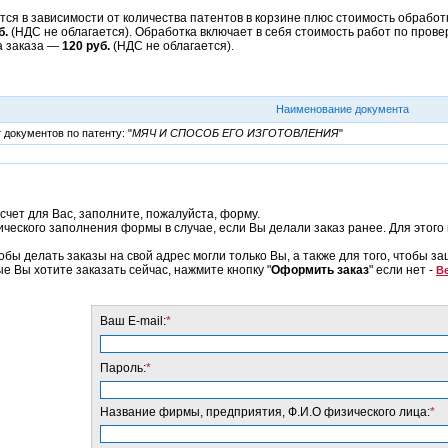
ся в зависимости от количества патентов в корзине плюс стоимость обработк
б.
(НДС не облагается). Обработка включает в себя стоимость работ по прове
а заказа —
120 руб.
(НДС не облагается).
Наименование документа
документов по патенту: "
МЯЧ И СПОСОБ ЕГО ИЗГОТОВЛЕНИЯ
"
счет для Вас, заполните, пожалуйста, форму.
еского заполнения формы в случае, если Вы делали заказ ранее. Для этого 
обы делать заказы на свой адрес могли только Вы, а также для того, чтобы з
ые Вы хотите заказать сейчас, нажмите кнопку "
Оформить заказ
" если нет -
Ве
Ваш E-mail:
*
Пароль:
*
Название фирмы, предприятия, Ф.И.О физического лица:
*