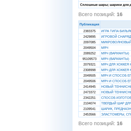
Сплошные шары; шарики для дет
Всего позиций:
16
[
Публикация
2383375
ИГРА ТИПА БИЛЬЯ
2429895
ИГРОВОЙ СНАРЯД
2097085
МИКРОВОЛНОВЫЙ
2049504
МЯЧ
2089252
МЯЧ (ВАРИАНТЫ)
95109573
МЯЧ (ВАРИАНТЫ)
2079321
МЯЧ ДЛЯ ХОККЕЯ 
2308998
МЯЧ ДЛЯ ХОККЕЯ 
2049505
МЯЧ И СПОСОБ Е
2049506
МЯЧ И СПОСОБ Е
2414945
НОВЫЙ ТЕННИСН
2473372
НОВЫЙ ТЕННИСН
2342251
СПОСОБ ИЗГОТОВ
2104074
ТВЕРДЫЙ ШАР ДЛЯ
2109541
ШАРИК, ПРЕДНАЗ
2453566
ЭЛАСТОМЕРЫ, СП
Всего позиций:
16
[