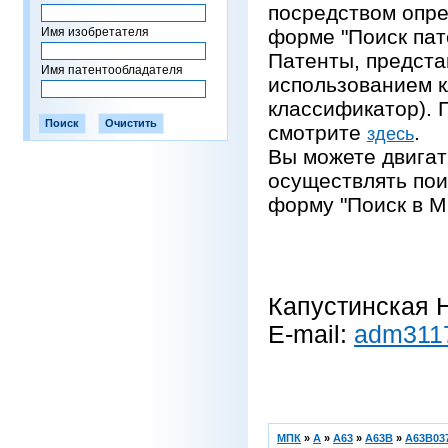
посредством опре
Имя изобретателя
форме "Поиск пат
Патенты, предста
Имя патентообладателя
использованием 
классификатор).
смотрите
.
здесь
Вы можете двигат
осуществлять пои
форму "Поиск в М
Капустинская Н
E-mail:
adm311
МПК
»
A
»
A63
»
A63B
»
A63B037