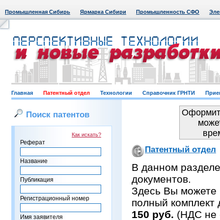
Промышленная Сибирь
Ярмарка Сибири
Промышленность СФО
Эле
Главная
Патентный отдел
Технологии
Справочник ГРНТИ
Прие
Оформить
Поиск патентов
може
вре
Как искать?
Реферат
Патентный отдел
Название
В данном раздел
документов.
Публикация
Здесь Вы можете 
Регистрационный номер
полный комплект 
150 руб.
(НДС не 
Имя заявителя