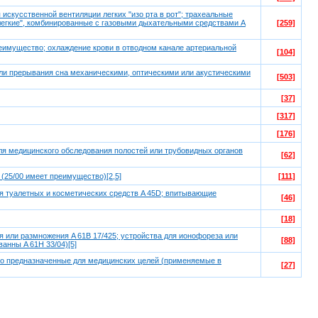
искусственной вентиляции легких "изо рта в рот"; трахеальные
легкие", комбинированные с газовыми дыхательными средствами A
[259]
преимущество; охлаждение крови в отводном канале артериальной
[104]
или прерывания сна механическими, оптическими или акустическими
[503]
[37]
[317]
[176]
ля медицинского обследования полостей или трубовидных органов
[62]
 (25/00 имеет преимущество)[2,5]
[111]
ия туалетных и косметических средств A 45D; впитывающие
[46]
[18]
я или размножения A 61B 17/425; устройства для ионофореза или
[88]
анны A 61H 33/04)[5]
ьно предназначенные для медицинских целей (применяемые в
[27]