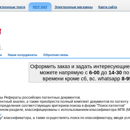
ктронные торги
НОУ-ХАУ
Электронные магазины
Карта сайта
м
Наши координаты
Обратная связь
Оформить заказ и задать интересующие
можете напрямую c
6-00
до
14-30
по
времени кроме сб, вс. whatsapp
8-9
ны Рефераты российских патентных документов.
ентный анализ, а также приобрести полный комплект документов по патенту
пределения соответствующих критериев поиска в форме "Поиск патентов"
анном разделе, классифицированы с использованием классификатора МПК 
.
ь
у" классификатора, а также осуществлять поиск по классификатору, вводя усл