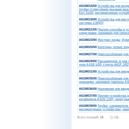
A61M016/00
Устройства для возд
трубки (стимуляция дыхания мех
61H 31/00; респираторные устрой
A61M019/00
Устройства для мест
системы 1/36)[2]
A61M021/00
Прочие способы и ус
средствами, например для гипноз
A61M023/00
Жесткие зонды; бужи
A61M025/00
Катетеры; полые зон
A61M027/00
Приспособления для 
A61M029/00
Расширители, в том 
тела A 61B 1/00; стенты A61F 2/82)
A61M031/00
Устройства для введ
A61M035/00
Приспособления для 
прокладки, например тампоны A 61
A61M036/00
Наложение или введе
A61M037/00
Прочие устройства д
катафореза A 61N 1/30); перкутац
A61M039/00
Трубки, соединители
респираторных устройствах, напр
Всего позиций:
19
[1-19]