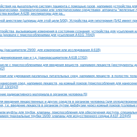
ействия на дыхательную систему пациента с помощью газов, например устройства для 
аническими, пневматическими или электрическими средствами, аппараты "железные 
ства вообще A 62B; респираторы для ра...
ной анестезии (шприцы для этой цели 5/00); Устройства для гипотермия (5/42 имеет 
тройства, вызывающие изменения в состоянии сознания; устройства для усыпления 
а (кровати с приспособлениями для усыпления A 61G 7/043)
ды (расширители 29/00; для измерения или исследования A 61B)
дренирования ран и т.д. (ранорасширители A 61B 17/02)
числе с приспособлениями для введения веществ, например лекарств (инструменты д
[2]
ения или удержания различных питательных сред, например лекарств, в полостях тела
нанесения сред, например лекарств, на кожный покров (приспособления для нанесен
F 13/15)[2]
ние радиоактивного материала в организм человека [5]
ля введения лекарственных и других средств в организм человека (для оплодотворени
ия, т.е. введение лекарств в организм путем диффузии через кожный покров (солевые в
 или муфты для трубок, клапаны, приспособления для обеспечения доступа, специал
имер трахеальные трубки 16/00; клапаны для искусственного сердца A 61F 2/24)[5]