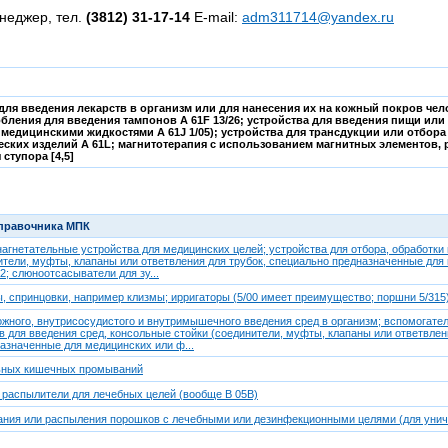
неджер, тел.
(3812) 31-17-14
E-mail:
adm311714@yandex.ru
для введения лекарств в организм или для нанесения их на кожный покров чел
бления для введения тампонов A 61F 13/26; устройства для введения пищи или 
едицинскими жидкостями A 61J 1/05); устройства для трансдукции или отбора 
еских изделий A 61L; магнитотерапия с использованием магнитных элементов, 
ступора [4,5]
справочника МПК
гнетательные устройства для медицинских целей; устройства для отбора, обработки
ители, муфты, клапаны или ответвления для трубок, специально предназначенные для м
2; слюноотсасыватели для зу...
 спринцовки, например клизмы; ирригаторы (5/00 имеет преимущество; поршни 5/315)
ожного, внутрисосудистого и внутримышечного введения сред в организм; вспомогате
в для введения сред, консольные стойки (соединители, муфты, клапаны или ответвле
назначенные для медицинских или ф...
ьных кишечных промываний
 распылители для лечебных целей (вообще B 05B)
ания или распыления порошков с лечебными или дезинфекционными целями (для унич