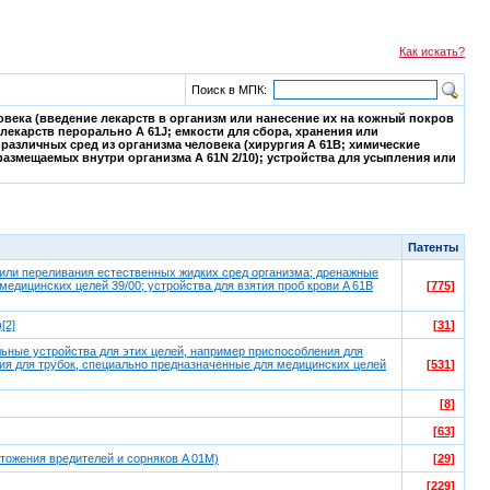
Как искать?
Поиск в МПК:
овека (введение лекарств в организм или нанесение их на кожный покров
лекарств перорально A 61J; емкости для сбора, хранения или
различных сред из организма человека (хирургия A 61B; химические
размещаемых внутри организма A 61N 2/10); устройства для усыпления или
Патенты
 или переливания естественных жидких сред организма; дренажные
едицинских целей 39/00; устройства для взятия проб крови A 61B
[775]
[2]
[31]
льные устройства для этих целей, например приспособления для
ния для трубок, специально предназначенные для медицинских целей
[531]
[8]
[63]
тожения вредителей и сорняков A 01M)
[29]
[229]