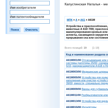
Капустинская Наталья - ме
Имя изобретателя
Имя патентообладателя
МПК
»
A
»
A61
»
A61M
Устройства и приспособления 
животных A 61D 7/00; приспосо
манипулирования кровью или м
аспекты, касающиеся хирургич
прерывания сна или состояния 
Всего позиций:
19
[1-19]
Код и наименование раздела 
A61M001/00
Отсасывающие или на
системы (катетеры 25/00; соедин
5/15; ранорасширители A 61B 17/0
A61M003/00
Медицинские шприцы,
A61M005/00
Устройства для подк
наполнения или очистки устройст
39/00; емкости, специально пред
A61M009/00
Ванны для субаквал
A61M011/00
Разбрызгиватели или
A61M013/00
Устройства для вдув
A61M015/00
Ингаляторы