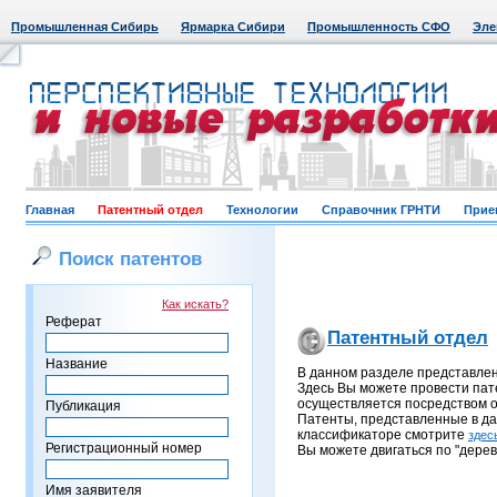
Промышленная Сибирь
Ярмарка Сибири
Промышленность СФО
Эле
Главная
Патентный отдел
Технологии
Справочник ГРНТИ
Прие
Поиск патентов
Как искать?
Реферат
Патентный отдел
Название
В данном разделе представле
Здесь Вы можете провести пат
осуществляется посредством о
Публикация
Патенты, представленные в д
классификаторе смотрите
здес
Регистрационный номер
Вы можете двигаться по "дерев
Имя заявителя