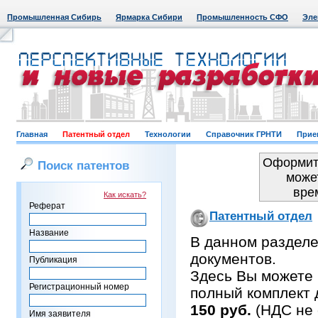
Промышленная Сибирь
Ярмарка Сибири
Промышленность СФО
Эле
Главная
Патентный отдел
Технологии
Справочник ГРНТИ
Прие
Оформить
Поиск патентов
може
вре
Как искать?
Реферат
Патентный отдел
Название
В данном раздел
документов.
Публикация
Здесь Вы можете 
Регистрационный номер
полный комплект 
150 руб.
(НДС не 
Имя заявителя