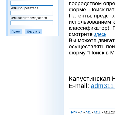
посредством опре
Имя изобретателя
форме "Поиск пат
Патенты, предста
Имя патентообладателя
использованием 
классификатор).
смотрите
.
здесь
Вы можете двигат
осуществлять пои
форму "Поиск в М
Капустинская Н
E-mail:
adm311
МПК
»
A
»
A61
»
A61L
»
A61L024