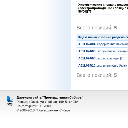
Хирургические клеящие вещест
(электропроводящие клеящие в
50/00)[7]
Всего позиций:
5
[1
Код и наименование раздела 
A61L024/04
.содержащие высоком
A61L024/06
..полученные реакци
A61L024/08
..полисахариды [7]
A61L024/10
..полипептиды; белки 
Всего позиций:
5
[1
Дирекция сайта "Промышленная Сибирь"
Россия, г.Омск, ул.Учебная, 199-Б, к.408А
Сайт открыт 01.11.2000
© 2000-2018 Промышленная Сибирь