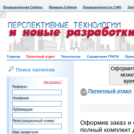
Промышленная Сибирь
Ярмарка Сибири
Промышленность СФО
Эле
Главная
Патентный отдел
Технологии
Справочник ГРНТИ
Прие
Оформить
Поиск патентов
може
вре
Как искать?
Реферат
Патентный отдел
Название
Публикация
Регистрационный номер
Оформив заказ и 
полный комплект 
Имя заявителя