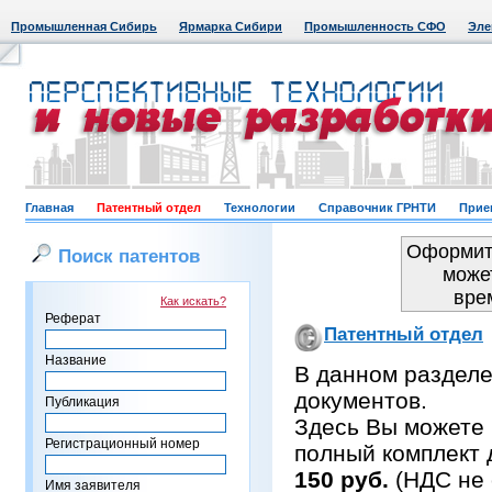
Промышленная Сибирь
Ярмарка Сибири
Промышленность СФО
Эле
Главная
Патентный отдел
Технологии
Справочник ГРНТИ
Прие
Оформить
Поиск патентов
може
вре
Как искать?
Реферат
Патентный отдел
Название
В данном раздел
документов.
Публикация
Здесь Вы можете 
Регистрационный номер
полный комплект 
150 руб.
(НДС не 
Имя заявителя