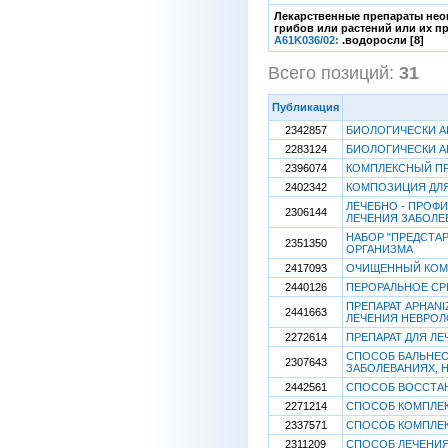
Лекарственные препараты нео
грибов или растений или их п
A61K036/02:
.водоросли [8]
Всего позиций:
31
[
Публикация
2342857
БИОЛОГИЧЕСКИ АК
2283124
БИОЛОГИЧЕСКИ А
2396074
КОМПЛЕКСНЫЙ ПР
2402342
КОМПОЗИЦИЯ ДЛЯ
ЛЕЧЕБНО - ПРОФ
2306144
ЛЕЧЕНИЯ ЗАБОЛЕ
НАБОР "ПРЕДСТА
2351350
ОРГАНИЗМА
2417093
ОЧИЩЕННЫЙ КОМ
2440126
ПЕРОРАЛЬНОЕ СР
ПРЕПАРАТ APHAN
2441663
ЛЕЧЕНИЯ НЕВРОЛ
2272614
ПРЕПАРАТ ДЛЯ Л
СПОСОБ БАЛЬНЕО
2307643
ЗАБОЛЕВАНИЯХ, 
2442561
СПОСОБ ВОССТА
2271214
СПОСОБ КОМПЛЕК
2337571
СПОСОБ КОМПЛЕК
2311209
СПОСОБ ЛЕЧЕНИЯ