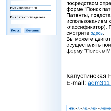
посредством опре
Имя изобретателя
форме "Поиск пат
Патенты, предста
Имя патентообладателя
использованием 
классификатор).
смотрите
.
здесь
Вы можете двигат
осуществлять пои
форму "Поиск в М
Капустинская Н
E-mail:
adm311
МПК
»
A
»
A61
»
A61K
»
A61K036