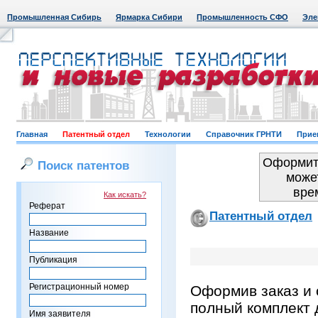
Промышленная Сибирь
Ярмарка Сибири
Промышленность СФО
Эле
Главная
Патентный отдел
Технологии
Справочник ГРНТИ
Прие
Оформить
Поиск патентов
може
вре
Как искать?
Реферат
Патентный отдел
Название
Публикация
Регистрационный номер
Оформив заказ и 
полный комплект 
Имя заявителя