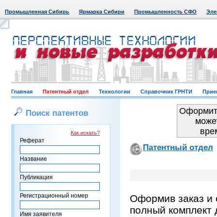
Промышленная Сибирь
Ярмарка Сибири
Промышленность СФО
Эле
Главная
Патентный отдел
Технологии
Справочник ГРНТИ
Прие
Оформить
Поиск патентов
може
вре
Как искать?
Реферат
Патентный отдел
Название
Публикация
Регистрационный номер
Оформив заказ и 
полный комплект 
Имя заявителя