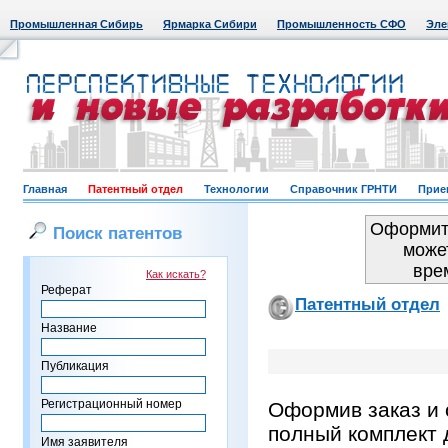
Промышленная Сибирь
Ярмарка Сибири
Промышленность СФО
Эле
Главная
Патентный отдел
Технологии
Справочник ГРНТИ
Прие
Оформить
Поиск патентов
може
вре
Как искать?
Реферат
Патентный отдел
Название
Публикация
Регистрационный номер
Оформив заказ и 
полный комплект 
Имя заявителя