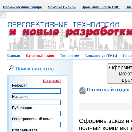
Промышленная Сибирь
Ярмарка Сибири
Промышленность СФО
Эле
Главная
Патентный отдел
Технологии
Справочник ГРНТИ
Прие
Оформить
Поиск патентов
може
вре
Как искать?
Реферат
Патентный отдел
Название
Публикация
Регистрационный номер
Оформив заказ и 
полный комплект 
Имя заявителя