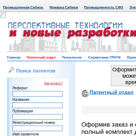
Промышленная Сибирь
Ярмарка Сибири
Промышленность СФО
Эле
Главная
Патентный отдел
Технологии
Справочник ГРНТИ
Прие
Оформить
Поиск патентов
може
вре
Как искать?
Реферат
Патентный отдел
Название
Публикация
Регистрационный номер
Оформив заказ и 
полный комплект 
Имя заявителя