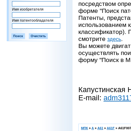
посредством опре
Имя изобретателя
форме "Поиск пат
Патенты, предста
Имя патентообладателя
использованием 
классификатор).
смотрите
.
здесь
Вы можете двигат
осуществлять пои
форму "Поиск в М
Капустинская Н
E-mail:
adm311
МПК
»
A
»
A61
»
A61F
»
A61F007