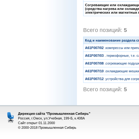
Согревающие или охлаждающие
(средства нагрева или охлажде
электрических или магнитных п
Всего позиций:
5
[1
Код и наименование раздела 
A61F007/02
.компрессы или припа
A61F007/03
..термофорные, т.е. 
A61F007/08
.согревающие подушки
A61F007/10
.охлаждающие мешки,
A61F007/12
.устройства для согр
Всего позиций:
5
[1
Дирекция сайта "Промышленная Сибирь"
Россия, г.Омск, ул.Учебная, 199-Б, к.408А
Сайт открыт 01.11.2000
© 2000-2018 Промышленная Сибирь