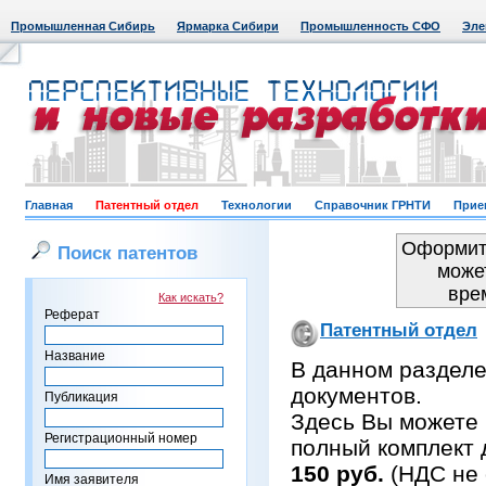
Промышленная Сибирь
Ярмарка Сибири
Промышленность СФО
Эле
Главная
Патентный отдел
Технологии
Справочник ГРНТИ
Прие
Оформить
Поиск патентов
може
вре
Как искать?
Реферат
Патентный отдел
Название
В данном раздел
документов.
Публикация
Здесь Вы можете 
Регистрационный номер
полный комплект 
150 руб.
(НДС не 
Имя заявителя