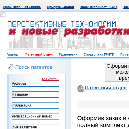
Промышленная Сибирь
Ярмарка Сибири
Промышленность СФО
Эле
Главная
Патентный отдел
Технологии
Справочник ГРНТИ
Прие
Оформить
Поиск патентов
може
вре
Как искать?
Реферат
Патентный отдел
Название
Публикация
Регистрационный номер
Оформив заказ и 
полный комплект 
Имя заявителя