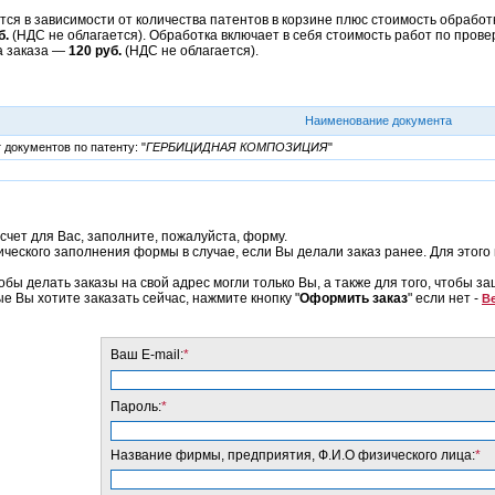
ся в зависимости от количества патентов в корзине плюс стоимость обработк
б.
(НДС не облагается). Обработка включает в себя стоимость работ по прове
а заказа —
120 руб.
(НДС не облагается).
Наименование документа
документов по патенту: "
ГЕРБИЦИДНАЯ КОМПОЗИЦИЯ
"
счет для Вас, заполните, пожалуйста, форму.
еского заполнения формы в случае, если Вы делали заказ ранее. Для этого 
обы делать заказы на свой адрес могли только Вы, а также для того, чтобы з
ые Вы хотите заказать сейчас, нажмите кнопку "
Оформить заказ
" если нет -
Ве
Ваш E-mail:
*
Пароль:
*
Название фирмы, предприятия, Ф.И.О физического лица:
*