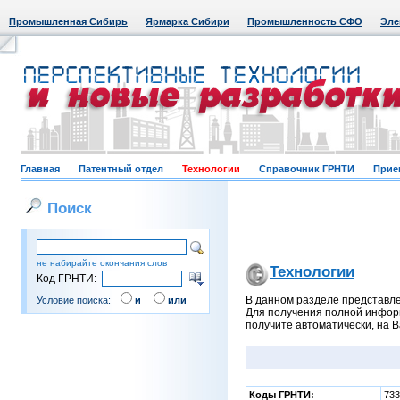
Промышленная Сибирь
Ярмарка Сибири
Промышленность СФО
Эле
Главная
Патентный отдел
Технологии
Справочник ГРНТИ
Прие
Поиск
не набирайте окончания слов
Технологии
Код ГРНТИ:
В данном разделе представле
Условие поиска:
и
или
Для получения полной информ
получите автоматически, на 
Коды ГРНТИ:
73