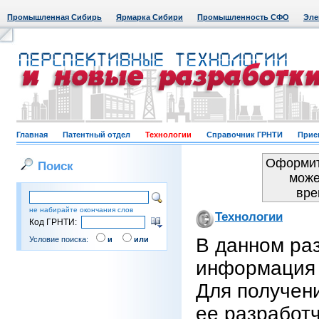
Промышленная Сибирь
Ярмарка Сибири
Промышленность СФО
Эле
Главная
Патентный отдел
Технологии
Справочник ГРНТИ
Прие
Оформит
Поиск
може
вре
не набирайте окончания слов
Технологии
Код ГРНТИ:
В данном ра
Условие поиска:
и
или
информация 
Для получен
ее разработ