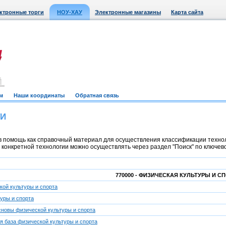
ктронные торги
НОУ-ХАУ
Электронные магазины
Карта сайта
м
Наши координаты
Обратная связь
ТИ
 помощь как справочный материал для осуществления классификации техноло
онкретной технологии можно осуществлять через раздел "Поиск" по ключевом
770000 - ФИЗИЧЕСКАЯ КУЛЬТУРЫ И С
ой культуры и спорта
уры и спорта
сновы физической культуры и спорта
я база физической культуры и спорта