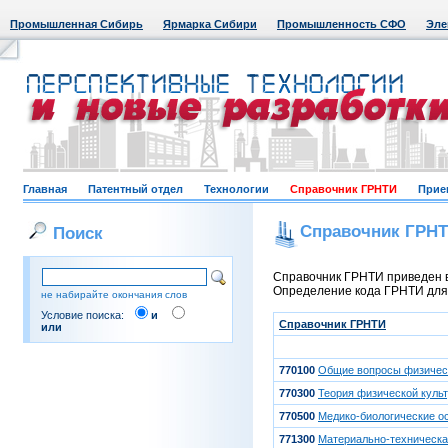
Промышленная Сибирь
Ярмарка Сибири
Промышленность СФО
Эле
Главная
Патентный отдел
Технологии
Справочник ГРНТИ
Прие
Справочник ГРН
Поиск
Справочник ГРНТИ приведен в
Определение кода ГРНТИ для к
не набирайте окончания слов
Условие поиска:
и
Справочник ГРНТИ
или
770100
Общие вопросы физическ
770300
Теория физической культ
770500
Медико-биологические о
771300
Материально-техническа