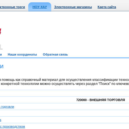
ктронные торги
НОУ-ХАУ
Электронные магазины
Карта сайта
м
Наши координаты
Обратная связь
ТИ
 помощь как справочный материал для осуществления классификации техноло
онкретной технологии можно осуществлять через раздел "Поиск" по ключевом
720000 - ВНЕШНЯЯ ТОРГОВЛЯ
 торговли
а
 с производством