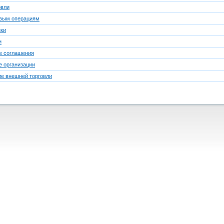
овли
овым операциям
зки
и
е соглашения
 организации
ие внешней торговли