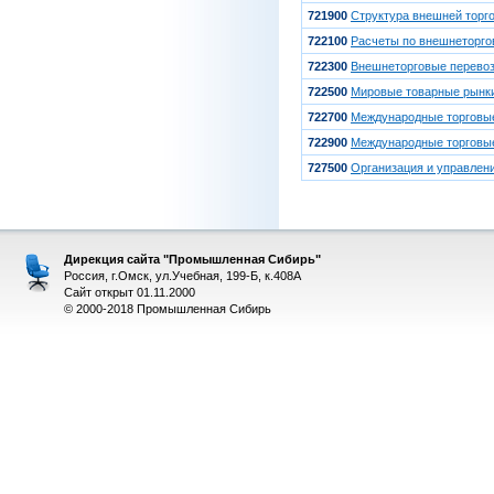
721900
Структура внешней торг
722100
Расчеты по внешнеторг
722300
Внешнеторговые перево
722500
Мировые товарные рынк
722700
Международные торговы
722900
Международные торговые
727500
Организация и управлен
Дирекция сайта "Промышленная Сибирь"
Россия, г.Омск, ул.Учебная, 199-Б, к.408А
Сайт открыт 01.11.2000
© 2000-2018 Промышленная Сибирь