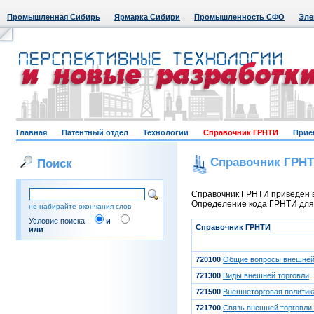
Промышленная Сибирь
Ярмарка Сибири
Промышленность СФО
Эле
Главная
Патентный отдел
Технологии
Справочник ГРНТИ
Прие
Справочник ГРН
Поиск
Справочник ГРНТИ приведен в
Определение кода ГРНТИ для к
не набирайте окончания слов
Условие поиска:
и
Справочник ГРНТИ
или
720100
Общие вопросы внешней
721300
Виды внешней торговли
721500
Внешнеторговая политик
721700
Связь внешней торговли