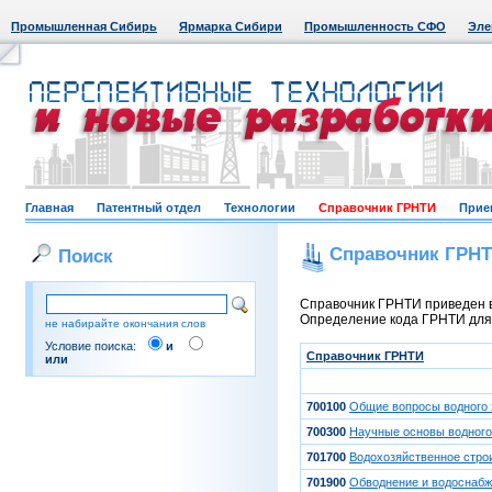
Промышленная Сибирь
Ярмарка Сибири
Промышленность СФО
Эле
Главная
Патентный отдел
Технологии
Справочник ГРНТИ
Прие
Справочник ГРН
Поиск
Справочник ГРНТИ приведен в
Определение кода ГРНТИ для к
не набирайте окончания слов
Условие поиска:
и
Справочник ГРНТИ
или
700100
Общие вопросы водного 
700300
Научные основы водного
701700
Водохозяйственное стро
701900
Обводнение и водоснаб