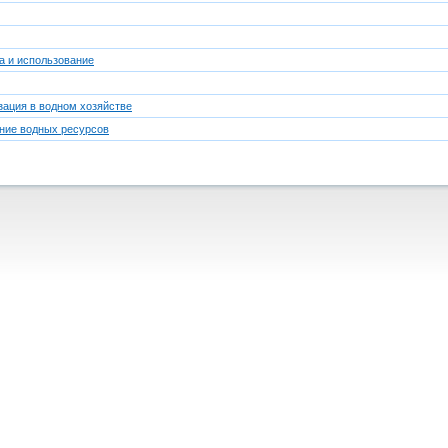
а и использование
зация в водном хозяйстве
ние водных ресурсов