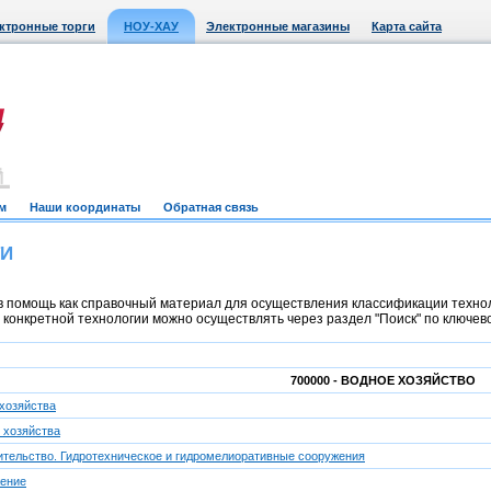
ктронные торги
НОУ-ХАУ
Электронные магазины
Карта сайта
м
Наши координаты
Обратная связь
ТИ
 помощь как справочный материал для осуществления классификации техноло
онкретной технологии можно осуществлять через раздел "Поиск" по ключевом
700000 - ВОДНОЕ ХОЗЯЙСТВО
хозяйства
 хозяйства
ительство. Гидротехническое и гидромелиоративные сооружения
жение